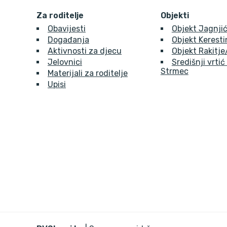
Za roditelje
Objekti
Obavijesti
Objekt Jagnjić
Događanja
Objekt Kerest
Aktivnosti za djecu
Objekt Rakitj
Jelovnici
Središnji vrtić
Strmec
Materijali za roditelje
Upisi