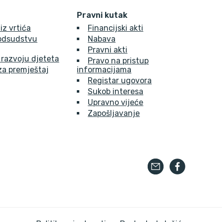
Pravni kutak
 iz vrtića
Financijski akti
 odsudstvu
Nabava
Pravni akti
 razvoju djeteta
Pravo na pristup
za premještaj
informacijama
Registar ugovora
Sukob interesa
Upravno vijeće
Zapošljavanje