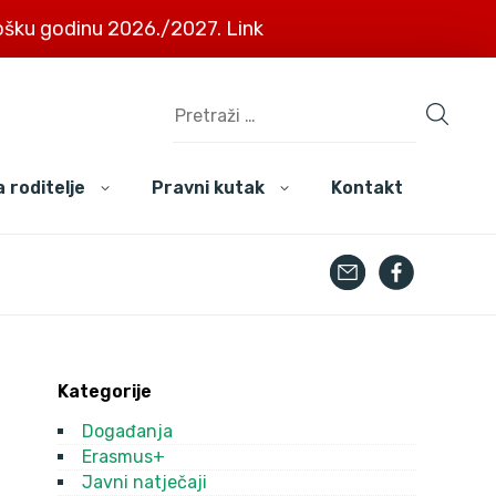
šku godinu 2026./2027. Link
 roditelje
Pravni kutak
Kontakt
Kategorije
Događanja
Erasmus+
Javni natječaji