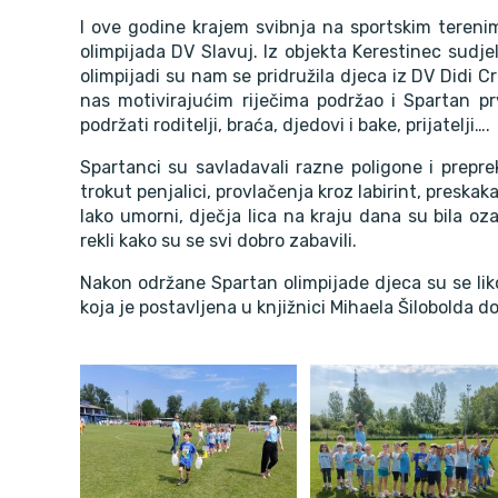
I ove godine krajem svibnja na sportskim tereni
olimpijada DV Slavuj. Iz objekta Kerestinec sudje
olimpijadi su nam se pridružila djeca iz DV Didi C
nas motivirajućim riječima podržao i Spartan pr
podržati roditelji, braća, djedovi i bake, prijatelji….
Spartanci su savladavali razne poligone i prepr
trokut penjalici, provlačenja kroz labirint, preska
Iako umorni, dječja lica na kraju dana su bila oza
rekli kako su se svi dobro zabavili.
Nakon održane Spartan olimpijade djeca su se liko
koja je postavljena u knjižnici Mihaela Šilobolda do