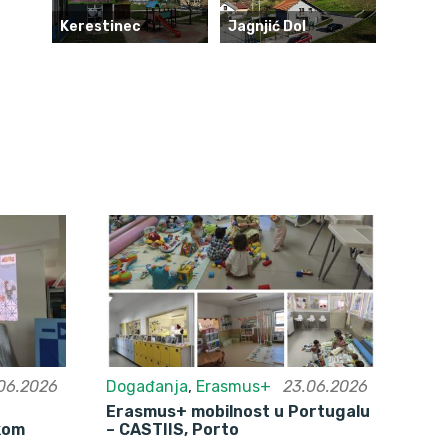
Kerestinec
Jagnjić Dol
06.2026
Događanja
,
Erasmus+
23.06.2026
Erasmus+ mobilnost u Portugalu
skom
– CASTIIS, Porto