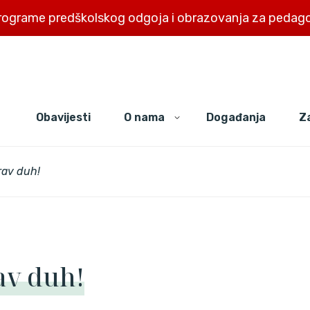
rograme predškolskog odgoja i obrazovanja za pedago
Obavijesti
O nama
Događanja
Za
rav duh!
av duh!