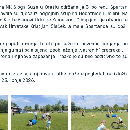
ma NK Sloga Suza u Orešju održana je 3. po redu Spartan
lovala su djeca iz odgojnih skupina Hobotnice i Delfini. Na
ro Kid te članovi Udruge Kameleon. Olimpijadu je otvorio te
vak Hrvatske Kristijan Slaček, a male Spartance su došli
eke poput nošenja tereta po suženoj površini, penjanja po
kanja guma i bala sijena, zaobilaženja „vatrenih“ prepreka….
rena i njihova zapažanja i reakcije su bile pozitivne te su
vno izrazila, a njihove uratke možete pogledati na izložbi
 23. lipnja 2026.