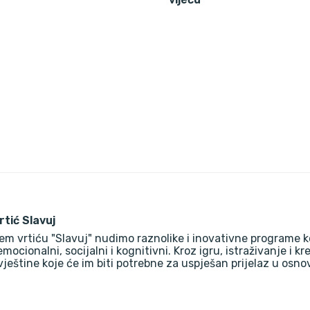
vrtić Slavuj
em vrtiću "Slavuj" nudimo raznolike i inovativne programe k
 emocionalni, socijalni i kognitivni. Kroz igru, istraživanje i k
vještine koje će im biti potrebne za uspješan prijelaz u osn