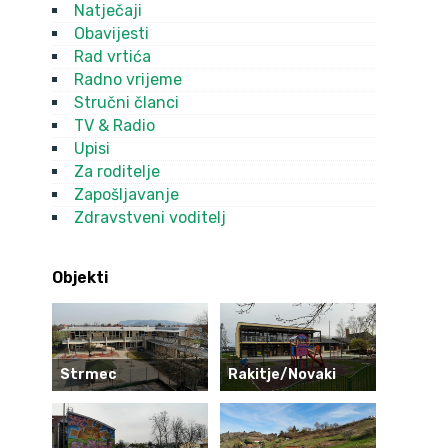
Natječaji
Obavijesti
Rad vrtića
Radno vrijeme
Stručni članci
TV & Radio
Upisi
Za roditelje
Zapošljavanje
Zdravstveni voditelj
Objekti
Strmec
Rakitje/Novaki