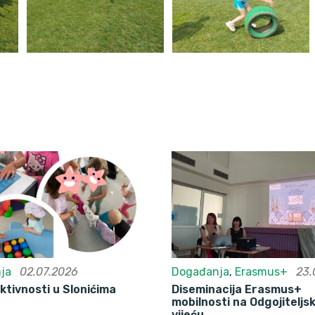
ja
02.07.2026
Događanja
,
Erasmus+
23.
ktivnosti u Slonićima
Diseminacija Erasmus+
mobilnosti na Odgojitelj
vijeću