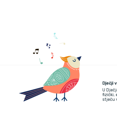
Dječji 
U Dječj
fizički,
stječu 