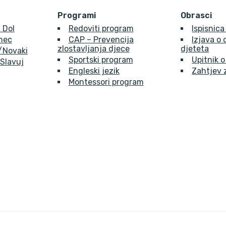
Programi
Obrasci
 Dol
Redoviti program
Ispisnica
inec
CAP – Prevencija
Izjava o
zlostavljanja djece
djeteta
e/Novaki
Sportski program
Upitnik o
 Slavuj
Engleski jezik
Zahtjev 
Montessori program