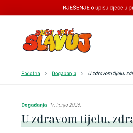
RJEŠENJE o upisu djece u p
Početna
>
Događanja
>
U zdravom tijelu, zd
Događanja
17. lipnja 2026.
U zdravom tijelu, zdr