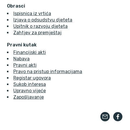
Obrasci
Ispisnica iz vrtića
Izjava o odsudstvu djeteta
Upitnik o razvoju djeteta
Zahtjev za premještaj
Pravni kutak
Financijski akti
Nabava
Pravni akti
Pravo na pristup informacijama
Registar ugovora
Sukob interesa
Upravno vijeće
Zapošljavanje