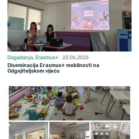
Događanja
,
Erasmus+
23.06.2026
Diseminacija Erasmus+ mobilnosti na
Odgojiteljskom vijeću