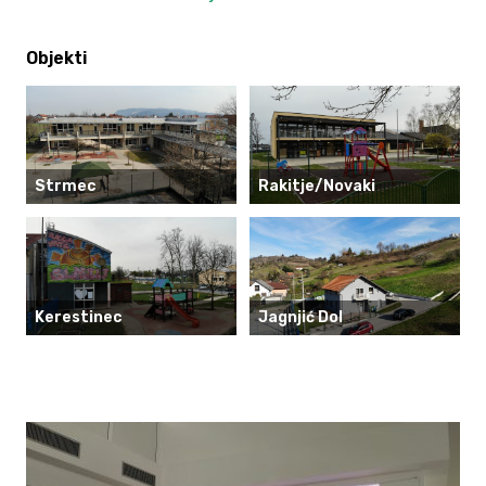
Objekti
Strmec
Rakitje/Novaki
Kerestinec
Jagnjić Dol