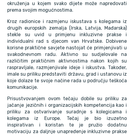
okruženja u kojem svako dijete može napredovati
prema svojim mogućnostima.
Kroz radionice i razmjenu iskustava s kolegama iz
drugih europskih zemalja (Irska, Latvija, Mađarska)
stekle su uvid u primjenu inkluzivne prakse i
individualni rad s djecom van Hrvatske. Dobivene
korisne praktične savjete nastojat će primjenjivati u
svakodnevnom radu. Aktivno su sudjelovale na
različitim praktičnim aktivnostima nakon kojih su
raspravljale, razmjenjivale ideje i iskustva. Također,
imale su priliku predstaviti državu, grad i ustanovu iz
koje dolaze te svoje načine rada u području teškoća
komunikacije.
Prisustvovanjem ovom tečaju dobile su priliku za
jačanje jezičnih i organizacijskih kompetencija kao i
priliku za ostvarivanje suradnje s kolegicama i
kolegama iz Europe. Tečaj je bio izuzetno
inspirativan i koristan te je pružio dodatnu
motivaciju za daljnje unapređenje inkluzivne prakse