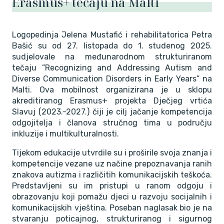
Erasmus+ tečaju na Malti
Logopedinja Jelena Mustafić i rehabilitatorica Petra
Bašić su od 27. listopada do 1. studenog 2025.
sudjelovale na međunarodnom strukturiranom
tečaju ”Recognizing and Addressing Autism and
Diverse Communication Disorders in Early Years” na
Malti. Ova mobilnost organizirana je u sklopu
akreditiranog Erasmus+ projekta Dječjeg vrtića
Slavuj (2023.-2027.) čiji je cilj jačanje kompetencija
odgojitelja i članova stručnog tima u području
inkluzije i multikulturalnosti.
Tijekom edukacije utvrdile su i proširile svoja znanja i
kompetencije vezane uz načine prepoznavanja ranih
znakova autizma i različitih komunikacijskih teškoća.
Predstavljeni su im pristupi u ranom odgoju i
obrazovanju koji pomažu djeci u razvoju socijalnih i
komunikacijskih vještina. Poseban naglasak bio je na
stvaranju poticajnog, strukturiranog i sigurnog