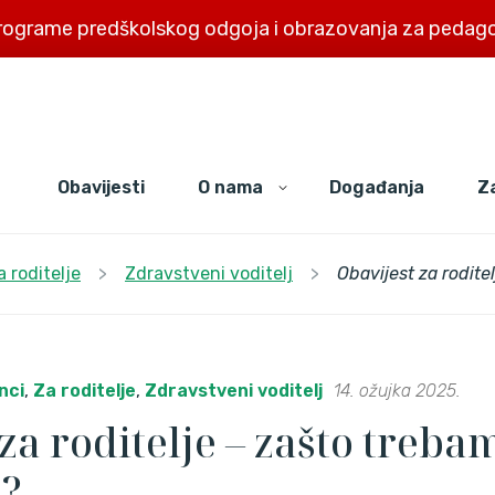
rograme predškolskog odgoja i obrazovanja za pedago
Obavijesti
O nama
Događanja
Za
a roditelje
>
Zdravstveni voditelj
>
Obavijest za roditelj
nci
,
Za roditelje
,
Zdravstveni voditelj
14. ožujka 2025.
za roditelje – zašto treba
u?