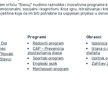
em vrtiću "Slavuj" nudimo raznolike i inovativne programe k
 emocionalni, socijalni i kognitivni. Kroz igru, istraživanje i k
vještine koje će im biti potrebne za uspješan prijelaz u osn
Programi
Obrasci
 Dol
Redoviti program
Ispisnica
inec
CAP – Prevencija
Izjava o
zlostavljanja djece
djeteta
e/Novaki
Sportski program
Upitnik o
 Slavuj
Engleski jezik
Zahtjev 
Montessori program