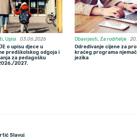
ti
,
Upisi
03.06.2026
Obavijesti
,
Za roditelje
20
E o upisu djece u
Određivanje cijene za pr
e predškolskog odgoja i
kraćeg programa njema
anja za pedagošku
jezika
2026./2027.
vrtić Slavuj