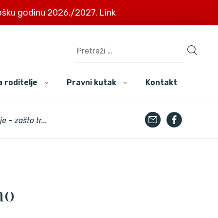
šku godinu 2026./2027. Link
 roditelje
Pravni kutak
Kontakt
e – zašto tr...
mo