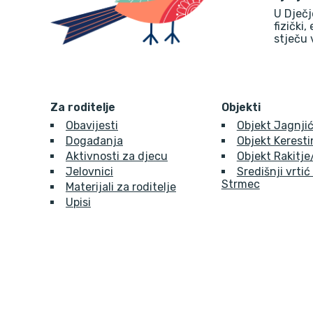
U Dječj
fizički,
stječu 
Za roditelje
Objekti
Obavijesti
Objekt Jagnjić
Događanja
Objekt Kerest
Aktivnosti za djecu
Objekt Rakitj
Jelovnici
Središnji vrtić
Strmec
Materijali za roditelje
Upisi