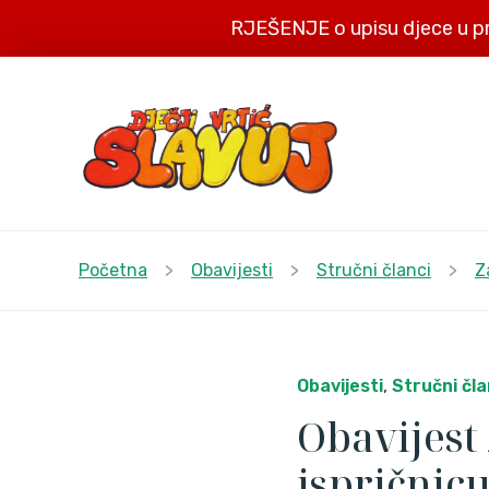
RJEŠENJE o upisu djece u p
Početna
>
Obavijesti
>
Stručni članci
>
Z
Obavijesti
,
Stručni čla
Obavijest 
ispričnic