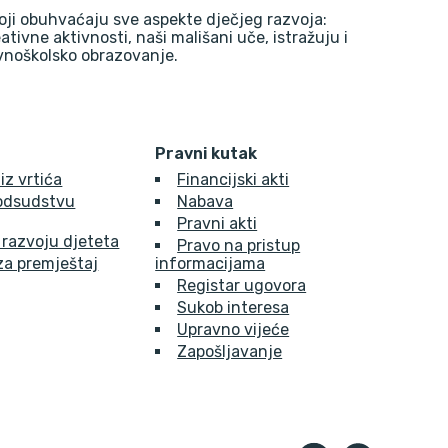
oji obuhvaćaju sve aspekte dječjeg razvoja:
reativne aktivnosti, naši mališani uče, istražuju i
ovnoškolsko obrazovanje.
Pravni kutak
 iz vrtića
Financijski akti
 odsudstvu
Nabava
Pravni akti
 razvoju djeteta
Pravo na pristup
za premještaj
informacijama
Registar ugovora
Sukob interesa
Upravno vijeće
Zapošljavanje