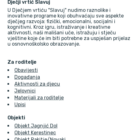
Dječji vrtić Slavuj
U Dječjem vrtiću "Slavuj" nudimo raznolike i
inovativne programe koji obuhvaćaju sve aspekte
dječjeg razvoja: fizički, emocionalni, socijalni i
kognitivni. Kroz igru, istraživanje i kreativne
aktivnosti, naši mališani uče, istražuju i stječu
vještine koje će im biti potrebne za uspješan prijelaz
u osnovnoškolsko obrazovanje.
Za roditelje
Obavijesti
Događanja
Aktivnosti za djecu
Jelovnici
Materijali za roditelje
Upisi
Objekti
Objekt Jagnjić Dol
Objekt Kerestinec
Objekt Rakitje/Novaki