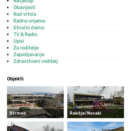
Natječaji
Obavijesti
Rad vrtića
Radno vrijeme
Stručni članci
TV & Radio
Upisi
Za roditelje
Zapošljavanje
Zdravstveni voditelj
Objekti
Strmec
Rakitje/Novaki