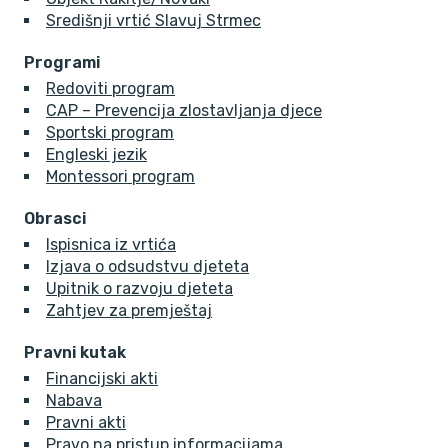
Središnji vrtić Slavuj Strmec
Programi
Redoviti program
CAP – Prevencija zlostavljanja djece
Sportski program
Engleski jezik
Montessori program
Obrasci
Ispisnica iz vrtića
Izjava o odsudstvu djeteta
Upitnik o razvoju djeteta
Zahtjev za premještaj
Pravni kutak
Financijski akti
Nabava
Pravni akti
Pravo na pristup informacijama