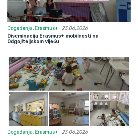
Događanja
,
Erasmus+
23.06.2026
Diseminacija Erasmus+ mobilnosti na
Odgojiteljskom vijeću
Događanja
,
Erasmus+
23.06.2026