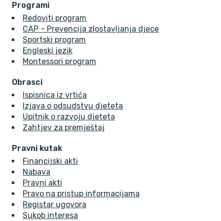
Programi
Redoviti program
CAP – Prevencija zlostavljanja djece
Sportski program
Engleski jezik
Montessori program
Obrasci
Ispisnica iz vrtića
Izjava o odsudstvu djeteta
Upitnik o razvoju djeteta
Zahtjev za premještaj
Pravni kutak
Financijski akti
Nabava
Pravni akti
Pravo na pristup informacijama
Registar ugovora
Sukob interesa