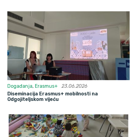
Događanja
,
Erasmus+
23.06.2026
Diseminacija Erasmus+ mobilnosti na
Odgojiteljskom vijeću