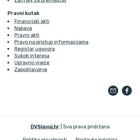
Zahtjev za premještaj
Pravni kutak
Financijski akti
Nabava
Pravni akti
Pravo na pristup informacijama
Registar ugovora
Sukob interesa
Upravno vijeće
Zapošljavanje
DVSlavuj.hr
| Sva prava pridržana
Politika privatnosti
Postavke kolačića