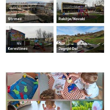
Strmec
Rakitje/Novaki
Kerestinec
Jagnjić Dol