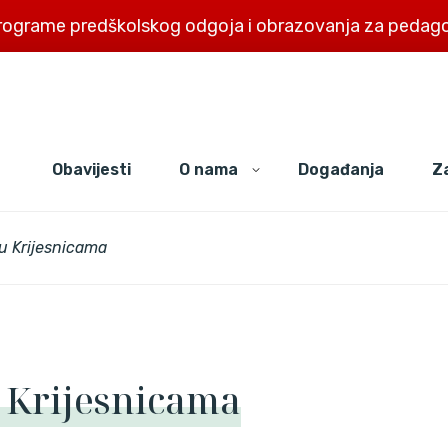
rograme predškolskog odgoja i obrazovanja za pedago
Obavijesti
O nama
Događanja
Za
u Krijesnicama
 Krijesnicama