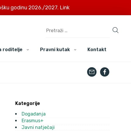
šku godinu 2026./2027. Link
 roditelje
Pravni kutak
Kontakt
Kategorije
Događanja
Erasmus+
Javni natječaji