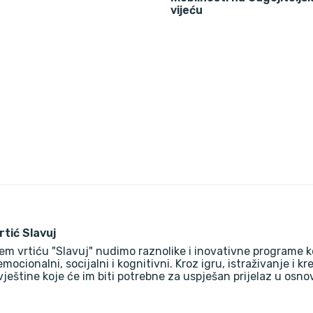
vijeću
vrtić Slavuj
em vrtiću "Slavuj" nudimo raznolike i inovativne programe k
 emocionalni, socijalni i kognitivni. Kroz igru, istraživanje i k
vještine koje će im biti potrebne za uspješan prijelaz u osn