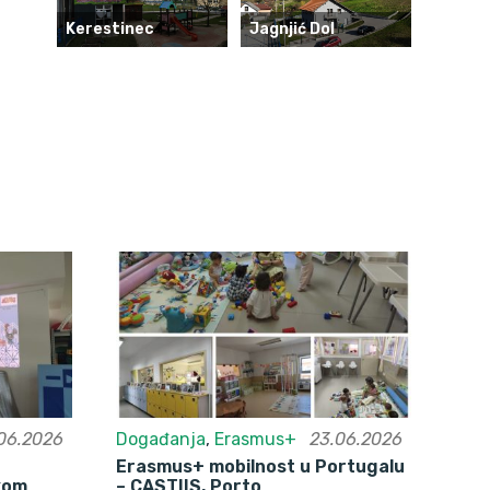
Kerestinec
Jagnjić Dol
06.2026
Događanja
,
Erasmus+
23.06.2026
Erasmus+ mobilnost u Portugalu
skom
– CASTIIS, Porto