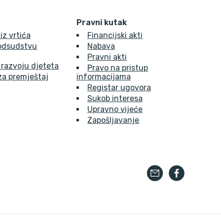
Pravni kutak
 iz vrtića
Financijski akti
 odsudstvu
Nabava
Pravni akti
 razvoju djeteta
Pravo na pristup
za premještaj
informacijama
Registar ugovora
Sukob interesa
Upravno vijeće
Zapošljavanje