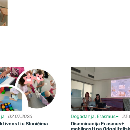
ja
02.07.2026
Događanja
,
Erasmus+
23.
ktivnosti u Slonićima
Diseminacija Erasmus+
mobilnosti na Odgojitelj