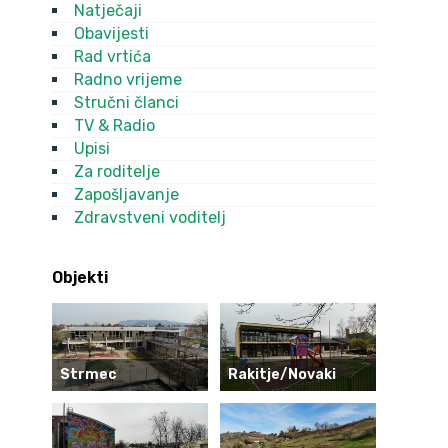
Natječaji
Obavijesti
Rad vrtića
Radno vrijeme
Stručni članci
TV & Radio
Upisi
Za roditelje
Zapošljavanje
Zdravstveni voditelj
Objekti
Strmec
Rakitje/Novaki