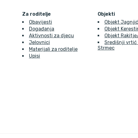
Za roditelje
Objekti
Obavijesti
Objekt Jagnjić
Događanja
Objekt Kerest
Aktivnosti za djecu
Objekt Rakitj
Jelovnici
Središnji vrtić
Strmec
Materijali za roditelje
Upisi