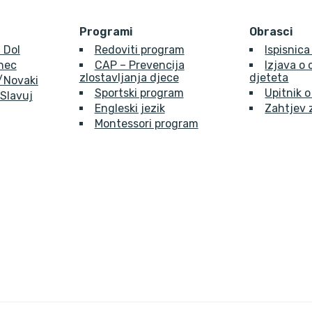
Programi
Obrasci
 Dol
Redoviti program
Ispisnica
inec
CAP – Prevencija
Izjava o
zlostavljanja djece
djeteta
e/Novaki
Sportski program
Upitnik o
 Slavuj
Engleski jezik
Zahtjev 
Montessori program