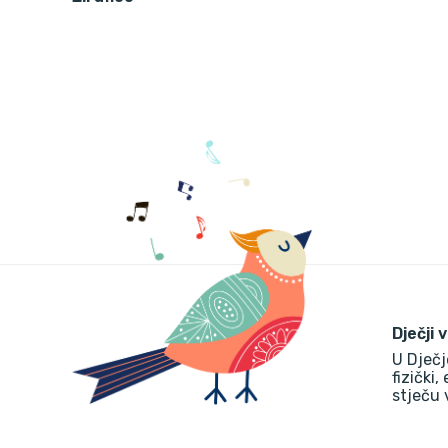
Dječji 
U Dječj
fizički,
stječu 