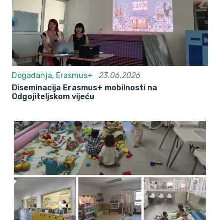
Događanja
,
Erasmus+
23.06.2026
Diseminacija Erasmus+ mobilnosti na
Odgojiteljskom vijeću