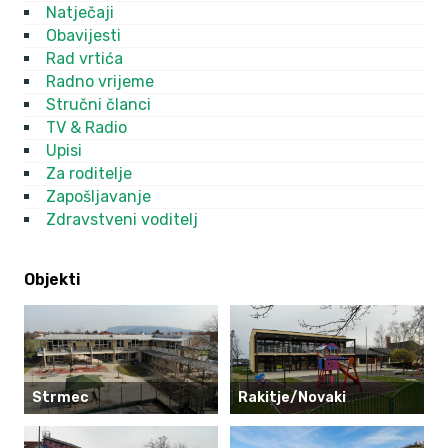
Natječaji
Obavijesti
Rad vrtića
Radno vrijeme
Stručni članci
TV & Radio
Upisi
Za roditelje
Zapošljavanje
Zdravstveni voditelj
Objekti
Strmec
Rakitje/Novaki