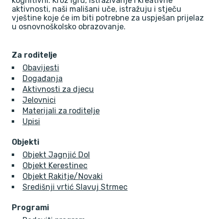
kognitivni. Kroz igru, istraživanje i kreativne
aktivnosti, naši mališani uče, istražuju i stječu
vještine koje će im biti potrebne za uspješan prijelaz
u osnovnoškolsko obrazovanje.
Za roditelje
Obavijesti
Događanja
Aktivnosti za djecu
Jelovnici
Materijali za roditelje
Upisi
Objekti
Objekt Jagnjić Dol
Objekt Kerestinec
Objekt Rakitje/Novaki
Središnji vrtić Slavuj Strmec
Programi