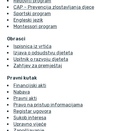
Redoviti program
CAP – Prevencija zlostavljanja djece
Sportski program
Engleski jezik
Montessori program
Obrasci
Ispisnica iz vrtića
Izjava o odsudstvu djeteta
Upitnik o razvoju djeteta
Zahtjev za premještaj
Pravni kutak
Financijski akti
Nabava
Pravni akti
Pravo na pristup informacijama
Registar ugovora
Sukob interesa
Upravno vijeće
Zapošljavanje