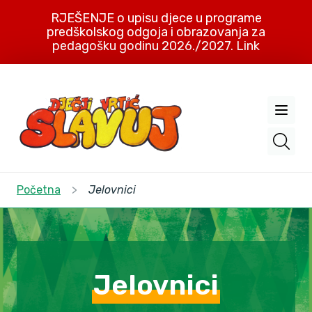
RJEŠENJE o upisu djece u programe
predškolskog odgoja i obrazovanja za
pedagošku godinu 2026./2027. Link
Početna
>
Jelovnici
Jelovnici