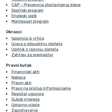
CAP – Prevencija zlostavljanja djece
Sportski program
Engleski jezik
Montessori program
Obrasci
Ispisnica iz vrtića
Izjava o odsudstvu djeteta
Upitnik o razvoju djeteta
Zahtjev za premještaj
Pravni kutak
Financijski akti
Nabava
Pravni akti
Pravo na pristup informacijama
Registar ugovora
Sukob interesa
Upravno vijeće
Zapošljavanje