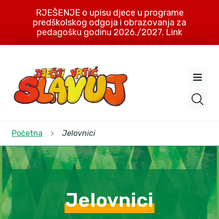
RJEŠENJE o upisu djece u programe
predškolskog odgoja i obrazovanja za
pedagošku godinu 2026./2027. Link
Početna
>
Jelovnici
Jelovnici