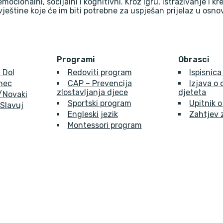
 emocionalni, socijalni i kognitivni. Kroz igru, istraživanje i k
vještine koje će im biti potrebne za uspješan prijelaz u osn
Programi
Obrasci
 Dol
Redoviti program
Ispisnica
inec
CAP – Prevencija
Izjava o
zlostavljanja djece
djeteta
e/Novaki
Sportski program
Upitnik o
 Slavuj
Engleski jezik
Zahtjev 
Montessori program