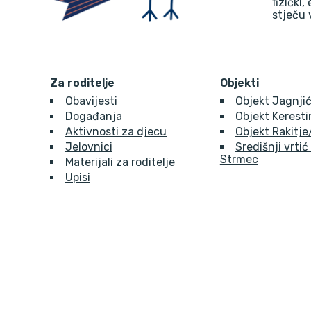
fizički,
stječu 
Za roditelje
Objekti
Obavijesti
Objekt Jagnjić
Događanja
Objekt Kerest
Aktivnosti za djecu
Objekt Rakitj
Jelovnici
Središnji vrtić
Strmec
Materijali za roditelje
Upisi