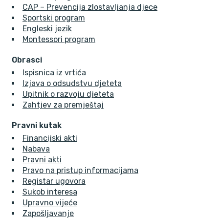
CAP – Prevencija zlostavljanja djece
Sportski program
Engleski jezik
Montessori program
Obrasci
Ispisnica iz vrtića
Izjava o odsudstvu djeteta
Upitnik o razvoju djeteta
Zahtjev za premještaj
Pravni kutak
Financijski akti
Nabava
Pravni akti
Pravo na pristup informacijama
Registar ugovora
Sukob interesa
Upravno vijeće
Zapošljavanje