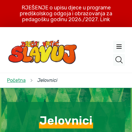
RJEŠENJE o upisu djece u programe
predškolskog odgoja i obrazovanja za
pedagošku godinu 2026./2027. Link
Početna
>
Jelovnici
Jelovnici